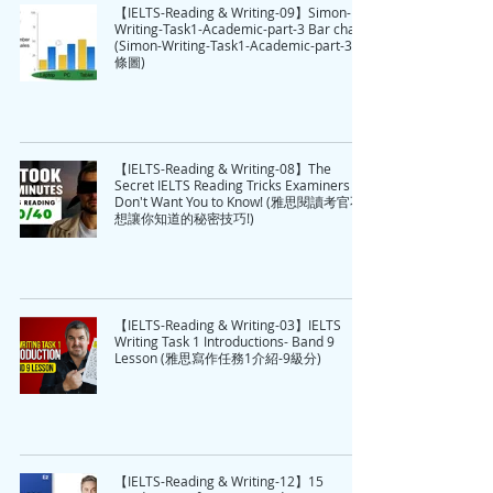
【IELTS-Reading & Writing-09】Simon-
Writing-Task1-Academic-part-3 Bar charts
(Simon-Writing-Task1-Academic-part-3 長
條圖)
【IELTS-Reading & Writing-08】The
Secret IELTS Reading Tricks Examiners
Don't Want You to Know! (雅思閱讀考官不
想讓你知道的秘密技巧!)
【IELTS-Reading & Writing-03】IELTS
Writing Task 1 Introductions- Band 9
Lesson (雅思寫作任務1介紹-9級分)
【IELTS-Reading & Writing-12】15