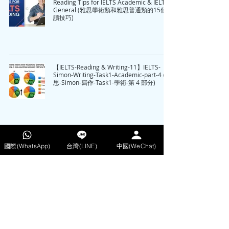
Reading Tips for IELTS Academic & IELTS
General (雅思學術類和雅思普通類的15個閱
讀技巧)
【IELTS-Reading & Writing-11】IELTS-
Simon-Writing-Task1-Academic-part-4 (雅
思-Simon-寫作-Task1-學術-第 4 部分)
【IELTS-Reading & Writing-07】Simon-
國際(WhatsApp)
台灣(LINE)
中國(WeChat)
Writing-Task1-Academic Line graphs)
(Simon-Writing-Task1-Academic 線圖)
【IELTS-Reading & Writing-05】Simon-
Writing-Task1-Academic (Simon-寫作-任務
1-學術)