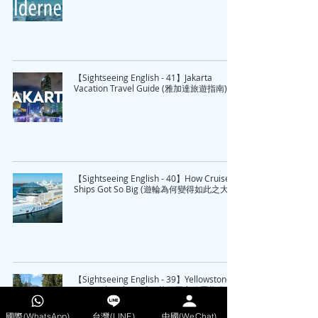
【Sightseeing English - 41】Jakarta
Vacation Travel Guide (雅加達旅遊指南)
【Sightseeing English - 40】How Cruise
Ships Got So Big (遊輪為何變得如此之大)
【Sightseeing English - 39】Yellowstone
National Park Guide (黃石國家公園指南)
國際(WhatsApp)
台灣(LINE)
中國(WeChat)