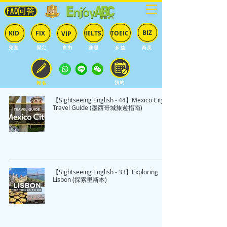
FAQ问答
BIZ
IELTS
TOEIC
KID
FIX
VIP
兒童
固定
​自由
雅思
多益
商英
預約
報名
【Sightseeing English - 44】Mexico City
Travel Guide (墨西哥城旅遊指南)
【Sightseeing English - 33】Exploring
Lisbon (探索里斯本)