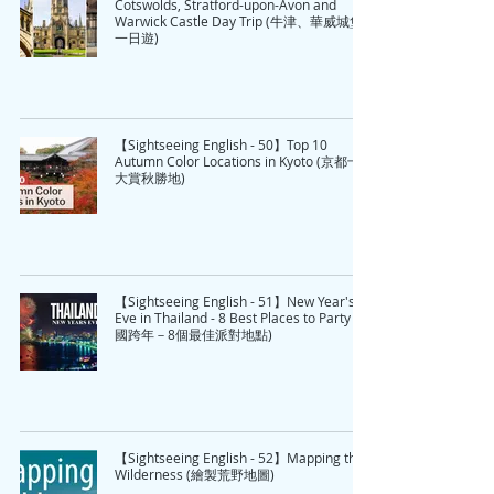
Cotswolds, Stratford-upon-Avon and
Warwick Castle Day Trip (牛津、華威城堡
一日遊)
【Sightseeing English - 50】Top 10
Autumn Color Locations in Kyoto (京都十
大賞秋勝地)
【Sightseeing English - 51】New Year's
Eve in Thailand - 8 Best Places to Party (泰
國跨年－8個最佳派對地點)
【Sightseeing English - 52】Mapping the
Wilderness (繪製荒野地圖)