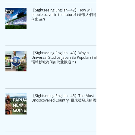
【Sightseeing English - 42】How will
people travel in the future? (未來人們將如
何出遊?)
【Sightseeing English - 43】Why Is
Universal Studios Japan So Popular? (日本
環球影城為何如此受歡迎？)
【Sightseeing English - 45】The Most
Undiscovered Country (最未被發現的國家)