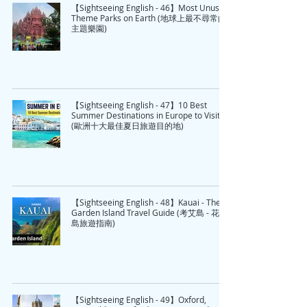
【Sightseeing English - 46】Most Unusual
Theme Parks on Earth (地球上最不尋常的
主題樂園)
【Sightseeing English - 47】10 Best
Summer Destinations in Europe to Visit
(歐洲十大最佳夏日旅遊目的地)
【Sightseeing English - 48】Kauai - The
Garden Island Travel Guide (考艾島 - 花園
島旅遊指南)
【Sightseeing English - 49】Oxford,