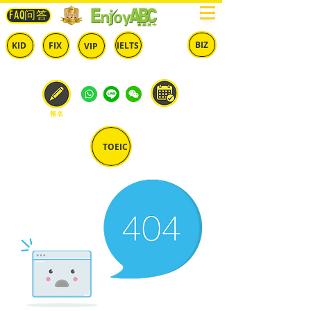
FAQ问答
BIZ
IELTS
KID
FIX
VIP
兒童
固定
​自由
雅思
商英
預約
報名
TOEIC
多益