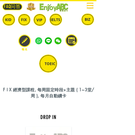
FAQ问答
BIZ
IELTS
KID
FIX
VIP
兒童
固定
​自由
雅思
商英
預約
報名
TOEIC
多益
F I X 經濟型課程, 每周固定時段+主題 ( 1~3堂/
周 ), 每月自動續卡
DROP IN
週 一 ( 7 點 )