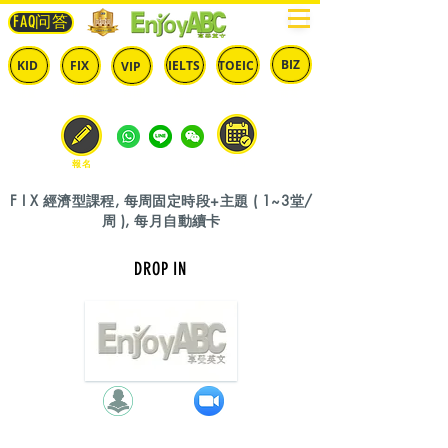
FAQ问答
BIZ
IELTS
TOEIC
KID
FIX
VIP
兒童
固定
​自由
雅思
多益
商英
預約
報名
F I X 經濟型課程, 每周固定時段+主題 ( 1~3堂/
周 ), 每月自動續卡
DROP IN
週 一 ( 7 點 )