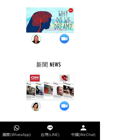
週 四 ( 9 點 )
新聞 NEWS
週 四 ( 10 點 )
溝通COMMUNICATE
國際(WhatsApp)
台灣(LINE)
中國(WeChat)
週 四 ( 8 點 )