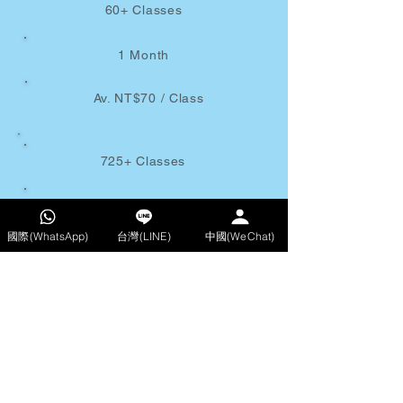
60+ Classes
1 Month
Av. NT$70 / Class
725+ Classes
12 Months
國際(WhatsApp)
台灣(LINE)
中國(WeChat)
Av. NT$46 / Class