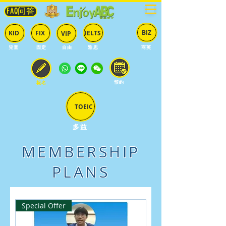
FAQ问答
BIZ
IELTS
KID
FIX
VIP
兒童
固定
​自由
雅思
商英
預約
報名
TOEIC
多益
MEMBERSHIP
PLANS
Special Offer