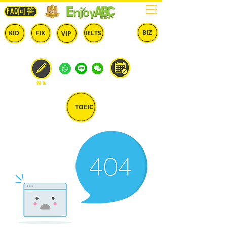
FAQ问答
BIZ
IELTS
KID
FIX
VIP
兒童
固定
​自由
雅思
商英
預約
報名
TOEIC
多益