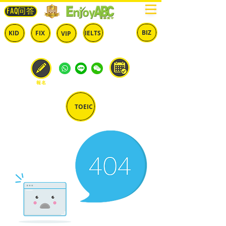
FAQ问答
BIZ
IELTS
KID
FIX
VIP
兒童
固定
​自由
雅思
商英
預約
報名
TOEIC
多益