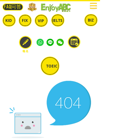
FAQ问答
BIZ
IELTS
KID
FIX
VIP
兒童
固定
​自由
雅思
商英
預約
報名
TOEIC
多益