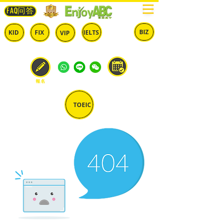
FAQ问答
BIZ
IELTS
KID
FIX
VIP
兒童
固定
​自由
雅思
商英
預約
報名
TOEIC
多益