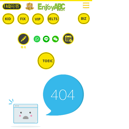
FAQ问答
BIZ
IELTS
KID
FIX
VIP
兒童
固定
​自由
雅思
商英
預約
報名
TOEIC
多益