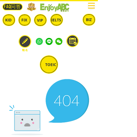
FAQ问答
BIZ
IELTS
KID
FIX
VIP
兒童
固定
​自由
雅思
商英
預約
報名
TOEIC
多益