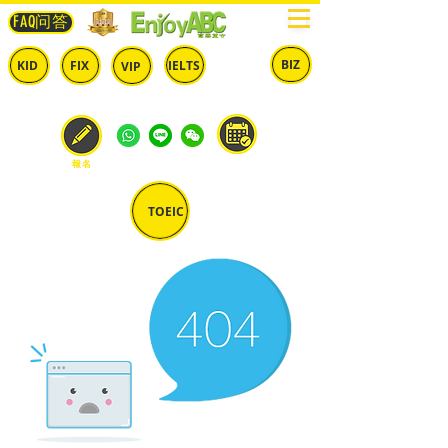
FAQ问答
BIZ
IELTS
KID
FIX
VIP
兒童
固定
​自由
雅思
商英
預約
報名
TOEIC
多益