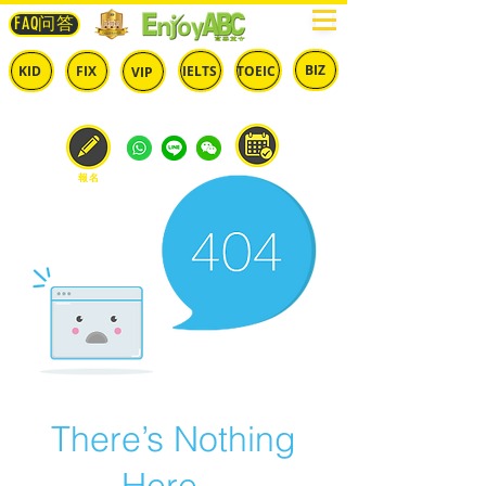
FAQ问答
BIZ
IELTS
TOEIC
KID
FIX
VIP
兒童
固定
​自由
雅思
多益
商英
預約
報名
There’s Nothing
Here...