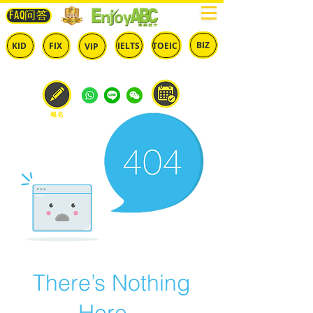
FAQ问答
BIZ
IELTS
TOEIC
KID
FIX
VIP
兒童
固定
​自由
雅思
多益
商英
預約
報名
There’s Nothing
Here...