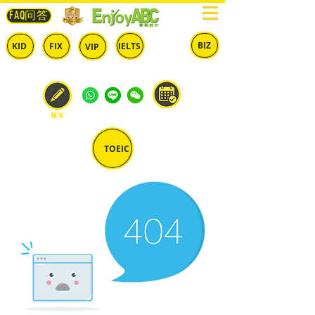
FAQ问答
BIZ
IELTS
KID
FIX
VIP
兒童
固定
​自由
雅思
商英
預約
報名
TOEIC
多益