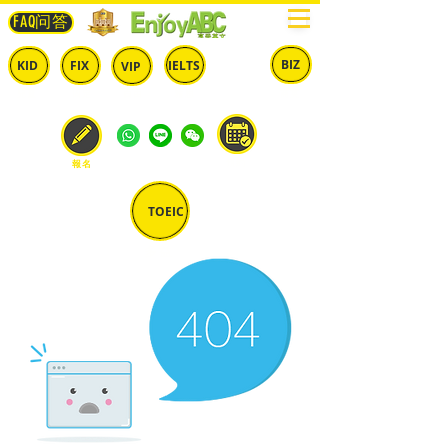
FAQ问答
BIZ
IELTS
KID
FIX
VIP
兒童
固定
​自由
雅思
商英
預約
報名
TOEIC
多益