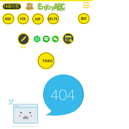
FAQ问答
BIZ
IELTS
KID
FIX
VIP
兒童
固定
​自由
雅思
商英
預約
報名
TOEIC
多益