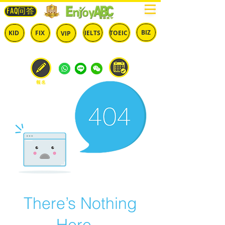
FAQ问答
BIZ
IELTS
TOEIC
KID
FIX
VIP
兒童
固定
​自由
雅思
多益
商英
預約
報名
There’s Nothing
Here...