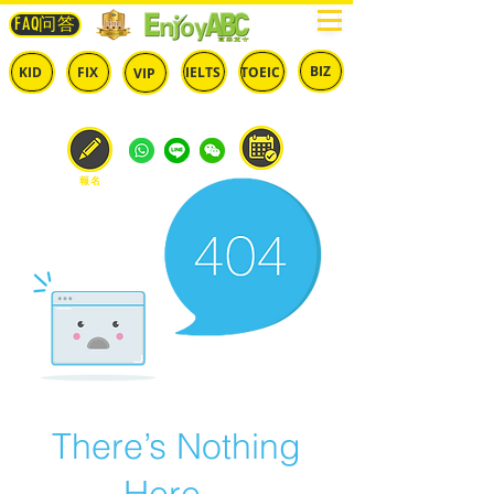
FAQ问答
BIZ
IELTS
TOEIC
KID
FIX
VIP
兒童
固定
​自由
雅思
多益
商英
預約
報名
There’s Nothing
Here...