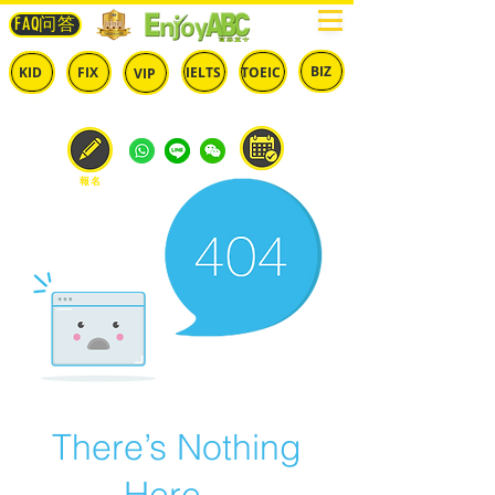
FAQ问答
BIZ
IELTS
TOEIC
KID
FIX
VIP
兒童
固定
​自由
雅思
多益
商英
預約
報名
There’s Nothing
Here...