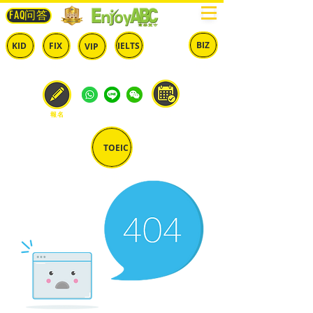
FAQ问答
BIZ
IELTS
KID
FIX
VIP
兒童
固定
​自由
雅思
商英
預約
報名
TOEIC
多益