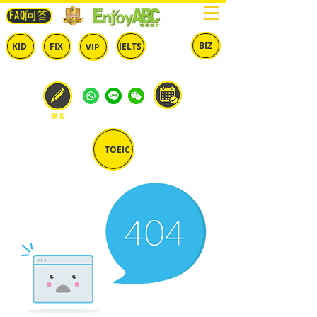
FAQ问答
BIZ
IELTS
KID
FIX
VIP
兒童
固定
​自由
雅思
商英
預約
報名
TOEIC
多益