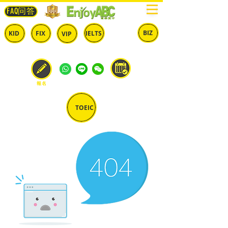
FAQ问答
BIZ
IELTS
KID
FIX
VIP
兒童
固定
​自由
雅思
商英
預約
報名
TOEIC
多益