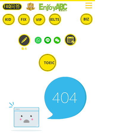
FAQ问答
BIZ
IELTS
KID
FIX
VIP
兒童
固定
​自由
雅思
商英
預約
報名
TOEIC
多益