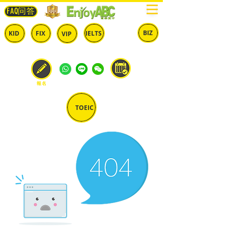
FAQ问答
BIZ
IELTS
KID
FIX
VIP
兒童
固定
​自由
雅思
商英
預約
報名
TOEIC
多益