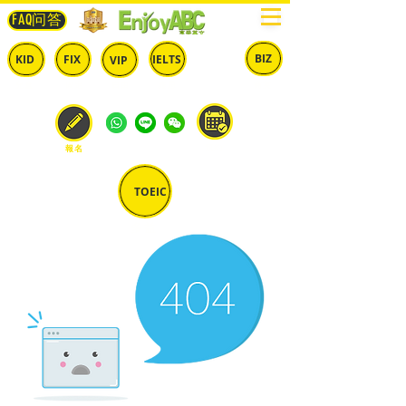
FAQ问答
BIZ
IELTS
KID
FIX
VIP
兒童
固定
​自由
雅思
商英
預約
報名
TOEIC
多益