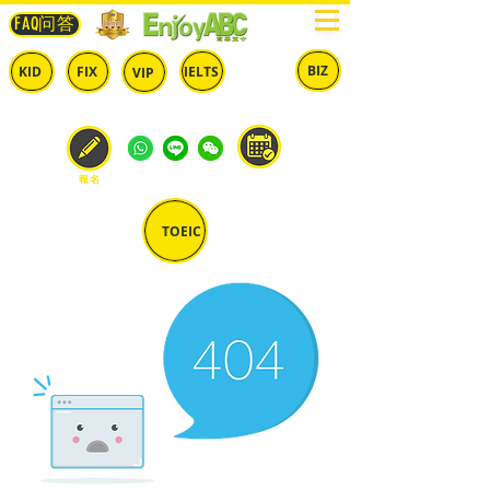
FAQ问答
BIZ
IELTS
KID
FIX
VIP
兒童
固定
​自由
雅思
商英
預約
報名
TOEIC
多益