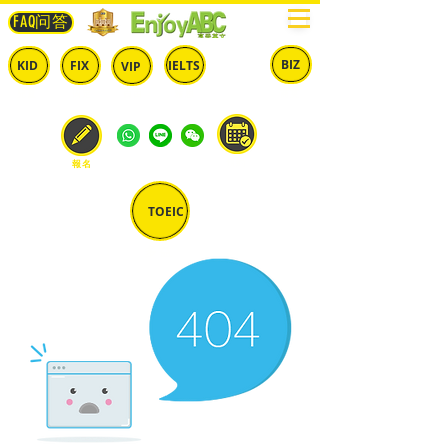
FAQ问答
BIZ
IELTS
KID
FIX
VIP
兒童
固定
​自由
雅思
商英
預約
報名
TOEIC
多益