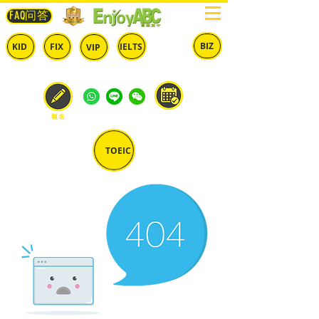
FAQ问答
BIZ
IELTS
KID
FIX
VIP
兒童
固定
​自由
雅思
商英
預約
報名
TOEIC
多益