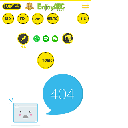
FAQ问答
BIZ
IELTS
KID
FIX
VIP
兒童
固定
​自由
雅思
商英
預約
報名
TOEIC
多益