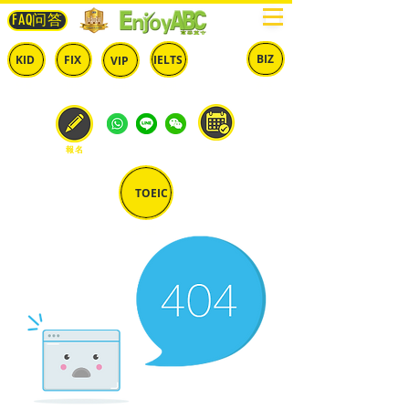
FAQ问答
BIZ
IELTS
KID
FIX
VIP
兒童
固定
​自由
雅思
商英
預約
報名
TOEIC
多益