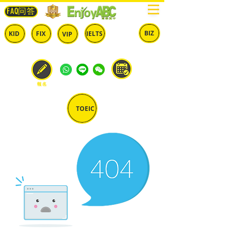
FAQ问答
BIZ
IELTS
KID
FIX
VIP
兒童
固定
​自由
雅思
商英
預約
報名
TOEIC
多益