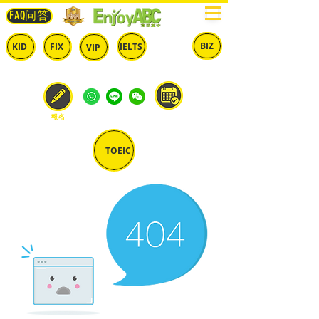
FAQ问答
BIZ
IELTS
KID
FIX
VIP
兒童
固定
​自由
雅思
商英
預約
報名
TOEIC
多益