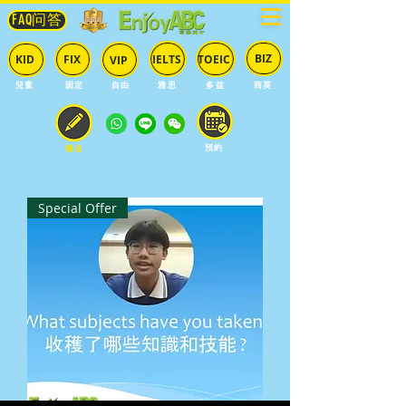
FAQ问答
BIZ
IELTS
TOEIC
KID
FIX
VIP
兒童
固定
​自由
雅思
多益
商英
預約
報名
Special Offer